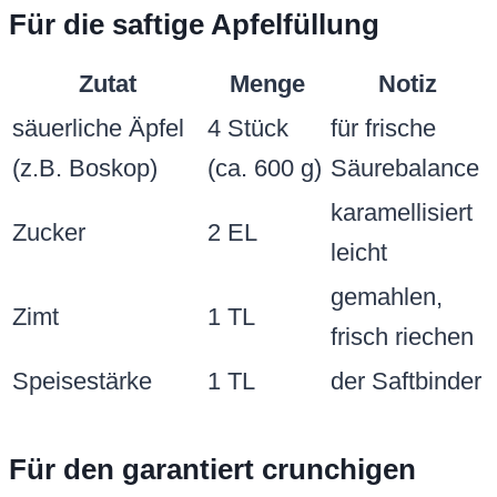
Für die saftige Apfelfüllung
Zutat
Menge
Notiz
säuerliche Äpfel
4 Stück
für frische
(z.B. Boskop)
(ca. 600 g)
Säurebalance
karamellisiert
Zucker
2 EL
leicht
gemahlen,
Zimt
1 TL
frisch riechen
Speisestärke
1 TL
der Saftbinder
Für den garantiert crunchigen