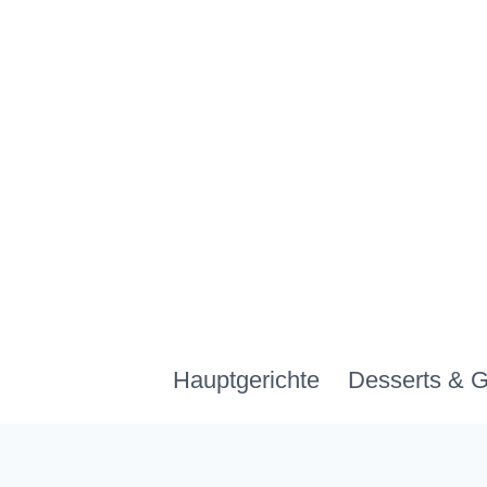
Zum
Inhalt
springen
Hauptgerichte
Desserts & 