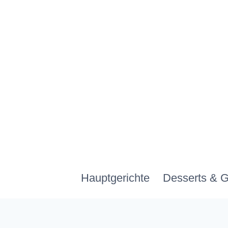
Zum
Inhalt
springen
Hauptgerichte
Desserts & 