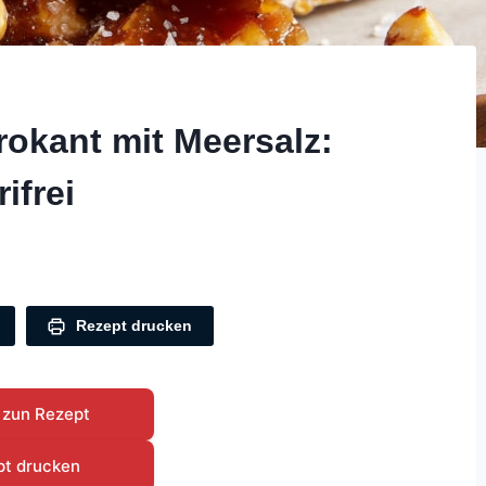
okant mit Meersalz:
ifrei
Rezept drucken
 zun Rezept
pt drucken