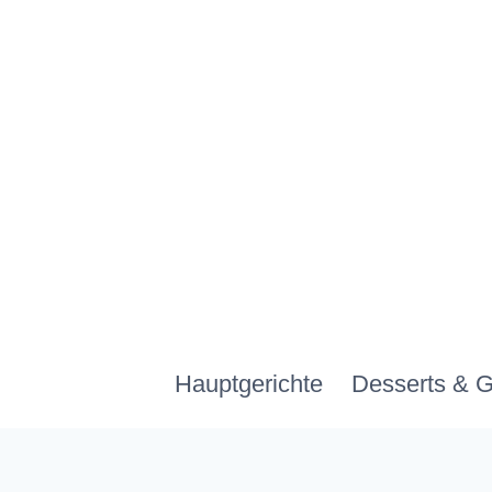
Zum
Inhalt
springen
Hauptgerichte
Desserts & 