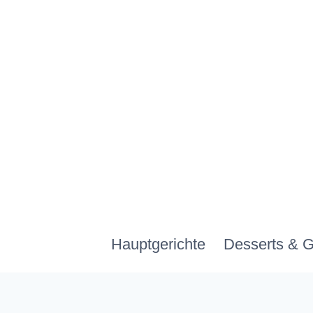
Zum
Inhalt
springen
Hauptgerichte
Desserts & 