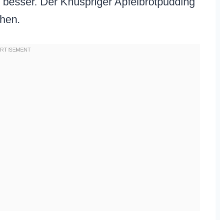
 besser. Der Knuspriger Apfelbrotpudding
chen.