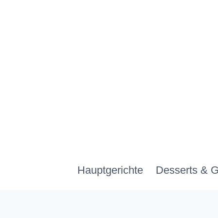
Zum
Inhalt
springen
Hauptgerichte
Desserts & 