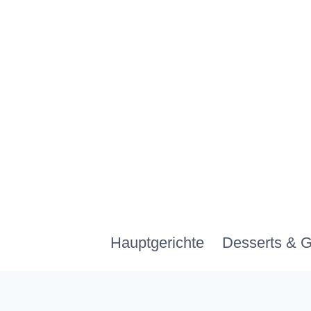
Zum
Inhalt
springen
Hauptgerichte
Desserts & 