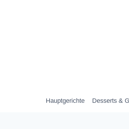
Zum
Inhalt
springen
Hauptgerichte
Desserts & 