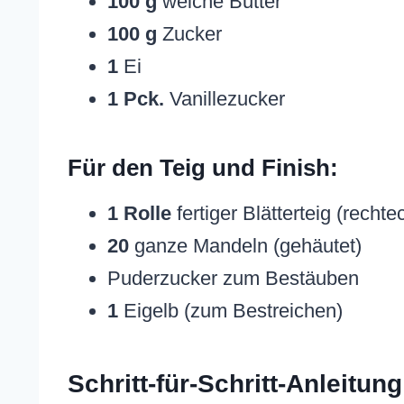
100 g
weiche Butter
100 g
Zucker
1
Ei
1 Pck.
Vanillezucker
Für den Teig und Finish:
1 Rolle
fertiger Blätterteig (rechte
20
ganze Mandeln (gehäutet)
Puderzucker zum Bestäuben
1
Eigelb (zum Bestreichen)
Schritt-für-Schritt-Anleitu