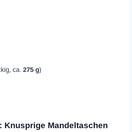
ckig, ca.
275 g
)
ng: Knusprige Mandeltaschen