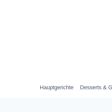
Zum
Inhalt
springen
Hauptgerichte
Desserts & 