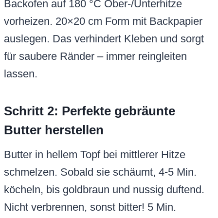
köcheln, bis goldbraun und nussig duftend.
Nicht verbrennen, sonst bitter! 5 Min.
abkühlen. Das bindet Feuchtigkeit optimal.
Wenn Sie diesen Schritt genau befolgen,
werden Ihre
saftigen Karamell-Bars
sicher
gelingen.
Schritt 3-6: Teig mischen, kühlen
und backen
Gebräunte Butter mit Zucker 2 Min. cremig
rühren. Eier und Vanille nacheinander