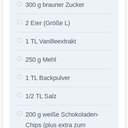
200 g weiße Schokoladen-
Chips (plus extra zum
Garnieren)
Zubereitung
Den Backofen auf 180 °C
Ober-/Unterhitze vorheizen. Eine
20×20 cm Backform mit
Backpapier auslegen (das
verhindert Kleben und sorgt für