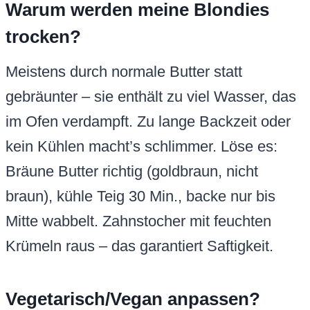
Vegetarisch/Vegan anpassen?
Vegetarisch? Schon so, Eier sind ok. Vegan:
Butter durch 200 g Kokosöl oder vegane
Margarine ersetzen (bräunen wie Butter).
Eier: 2 Leinsamen-Eier (2 EL gemahlene
Leinsamen + 6 EL Wasser, 10 Min. quellen).
Chips vegan wählen (ohne Milch). Ergebnis:
gleiche Saftigkeit, nussiger Geschmack
bleibt.
Kann ich Vollmilchschokolade statt