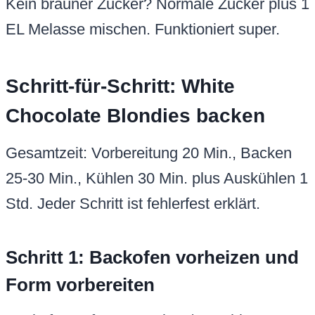
Form vorbereiten
Backofen auf 180 °C Ober-/Unterhitze
vorheizen. 20×20 cm Form mit Backpapier
auslegen. Das verhindert Kleben und sorgt
für saubere Ränder – immer reingleiten
lassen.
Schritt 2: Perfekte gebräunte
Butter herstellen
Butter in hellem Topf bei mittlerer Hitze
schmelzen. Sobald sie schäumt, 4-5 Min.