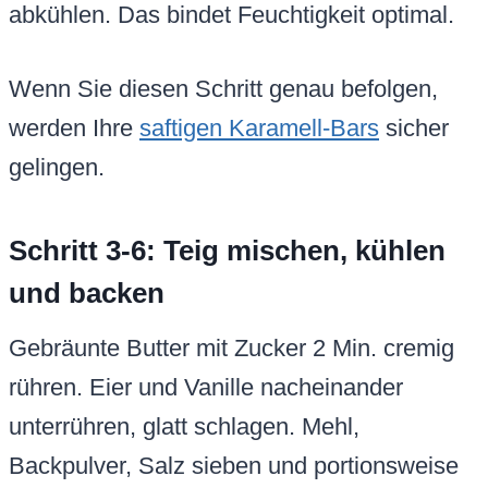
unterrühren, glatt schlagen. Mehl,
Backpulver, Salz sieben und portionsweise
unterheben – nur bis fast vermengt, sonst
zäh.
150 g Chips unterheben. Teig in Form füllen,
glatt streichen, 30 Min. kühlen (stabilisiert
Textur). Restchips drauf. 25-30 Min. backen,
bis Ränder goldbraun, Mitte wabbelt.
Zahnstocher: feuchte Krümel!
Vollständig auskühlen, dann schneiden.
Perfekt saftig.