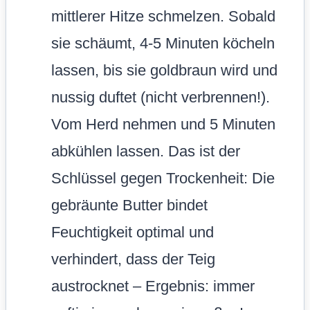
verhindert, dass der Teig
austrocknet – Ergebnis: immer
saftig innen, knusprig außen!
Gebräunte Butter mit braunem
Zucker in einer Schüssel 2 Minuten
cremig rühren (nicht zu lange
schlagen, damit der Teig nicht zäh
wird). Eier und Vanille
nacheinander unterrühren, bis
glatt.
Mehl, Backpulver und Salz sieben