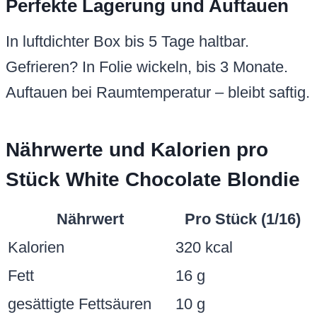
Fett
16 g
gesättigte Fettsäuren
10 g
Kohlenhydrate
40 g
davon Zucker
28 g
Protein
3 g
Salz
0,3 g
Werte approximativ, basierend auf
Standardzutaten. Pro Stück ein Genuss
ohne Reue.
Häufige Fragen zu White