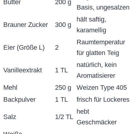
hebt
Salz
1/2 TL
Geschmäcker
Weiße
plus extra zum
Schokoladen-
200 g
Garnieren
Chips
Shopping-Liste und
Substitutionen
Shopping-Tipp: Nimm hochwertige weiße
Chips, sie schmelzen besser. Vegan?
Ersetze Butter durch pflanzliche (z.B.
Kokosöl), Eier durch Leinsamen-Ei (1 EL