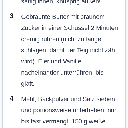
und portionsweise unterheben, nur
bis fast vermengt. 150 g weiße
Schokoladen-Chips unterheben.
Teig in die Form füllen, glatt
streichen und 30 Minuten kalt
stellen (das stabilisiert die Textur
und verhindert Auslaufen).
Restliche Chips obendrauf streuen.
25-30 Minuten backen, bis die
Ränder goldbraun und knusprig
sind, die Mitte aber noch leicht