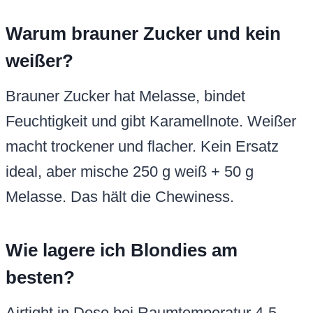
besten?
Airtight in Dose bei Raumtemperatur 4-5
Tage. Kühlschrank? Wird hart – vermeiden.
Gefrieren in Portionen, 2-3 Monate.
Auftauen: 1 Std. raus, oder mit warmer Milch
übergießen für Sofort-Genuss.
Drucken
Merken
White Chocolate Blondies
Rezept von Walid
Gang:
Dessert
Küche:
Amerikanische