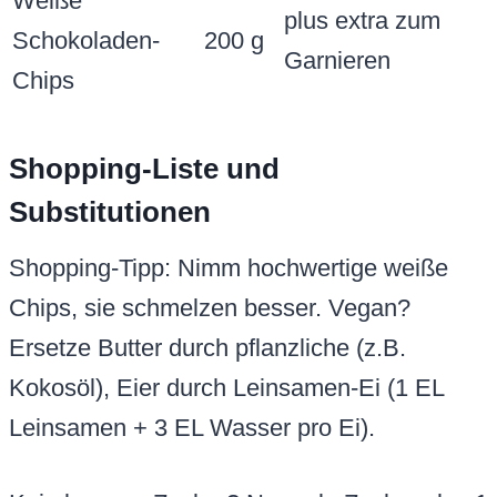
Leinsamen + 3 EL Wasser pro Ei).
Kein brauner Zucker? Normale Zucker plus 1
EL Melasse mischen. Funktioniert super.
Schritt-für-Schritt: White
Chocolate Blondies backen
Gesamtzeit: Vorbereitung 20 Min., Backen
25-30 Min., Kühlen 30 Min. plus Auskühlen 1
Std. Jeder Schritt ist fehlerfest erklärt.
Schritt 1: Backofen vorheizen und