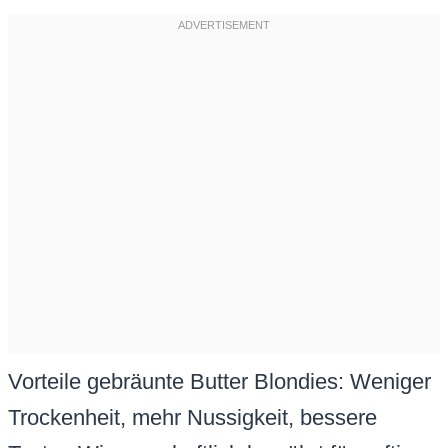
Vorteile gebräunte Butter Blondies: Weniger
Trockenheit, mehr Nussigkeit, bessere
Textur. Wissenschaftlich bewährt für saftige
Ergebnisse.
Zutaten für 16 saftige White
Chocolate Blondies
Hier die genauen Mengen für 16 Stück. Alles
einfach im Supermarkt zu finden. Brauner
Zucker sorgt für Feuchtigkeit und
Karamellnote – er ist essenziell.