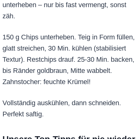
Unsere Top-Tipps für nie wieder
trockene Blondies
Zu langes Rühren macht zäh – kurz halten.
Falsche Backzeit? Immer Zahnstocher-Test.
Variation: 50 g gehackte Mandeln für
Crunch.
Blondies trocken vermeiden: Kühlen nicht
skippen, gebräunte Butter nicht ersetzen. Mit
Beeren? Frische Himbeeren unterheben,