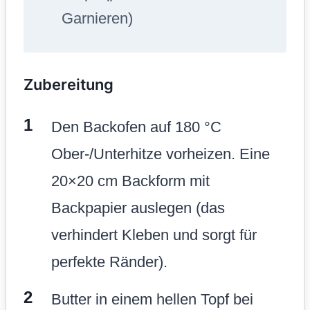
perfekte Ränder).
Butter in einem hellen Topf bei
mittlerer Hitze schmelzen. Sobald
sie schäumt, 4-5 Minuten köcheln
lassen, bis sie goldbraun wird und
nussig duftet (nicht verbrennen!).
Vom Herd nehmen und 5 Minuten
abkühlen lassen. Das ist der
Schlüssel gegen Trockenheit: Die
gebräunte Butter bindet
Feuchtigkeit optimal und