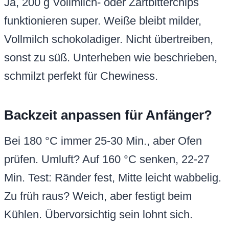
Zu früh raus? Weich, aber festigt beim
Kühlen. Übervorsichtig sein lohnt sich.
Warum brauner Zucker und kein
weißer?
Brauner Zucker hat Melasse, bindet
Feuchtigkeit und gibt Karamellnote. Weißer
macht trockener und flacher. Kein Ersatz
ideal, aber mische 250 g weiß + 50 g
Melasse. Das hält die Chewiness.
Wie lagere ich Blondies am