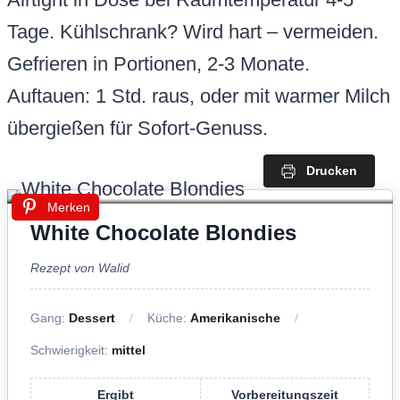
Schwierigkeit:
mittel
Ergibt
Vorbereitungszeit
16
Stücke
20
Minuten
Kochzeit
Kalorien
25
Minuten
340
kcal
Gesamtzeit
45
Minuten
Du kennst das: Blondies kommen trocken und fade aus
dem Ofen. Mein Geheimtrick mit gebräunter Butter löst das
– sie intensiviert den Geschmack und sorgt für saftige
Chewiness bei knusprigen Rändern. Einfach, fehlerfrei,
backofensicher!
Zutaten