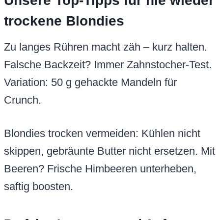
saftig boosten.
Perfekte Lagerung und Auftauen
In luftdichter Box bis 5 Tage haltbar.
Gefrieren? In Folie wickeln, bis 3 Monate.
Auftauen bei Raumtemperatur – bleibt saftig.
Nährwerte und Kalorien pro
Stück White Chocolate Blondie
Nährwert
Pro Stück (1/16)
Kalorien
320 kcal