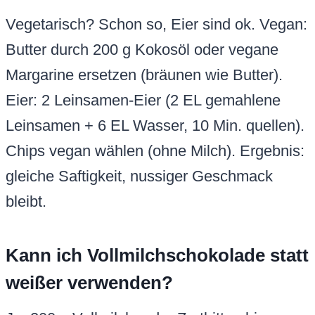
weißer verwenden?
Ja, 200 g Vollmilch- oder Zartbitterchips
funktionieren super. Weiße bleibt milder,
Vollmilch schokoladiger. Nicht übertreiben,
sonst zu süß. Unterheben wie beschrieben,
schmilzt perfekt für Chewiness.
Backzeit anpassen für Anfänger?
Bei 180 °C immer 25-30 Min., aber Ofen
prüfen. Umluft? Auf 160 °C senken, 22-27
Min. Test: Ränder fest, Mitte leicht wabbelig.