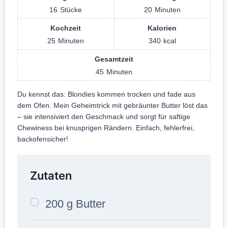
200 g Butter
300 g brauner Zucker
2 Eier (Größe L)
1 TL Vanilleextrakt
250 g Mehl
1 TL Backpulver
1/2 TL Salz