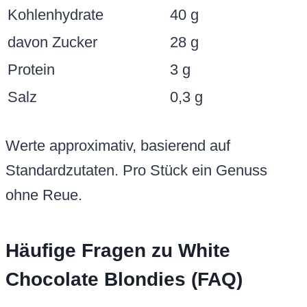
Chocolate Blondies (FAQ)
Warum werden meine Blondies
trocken?
Meistens durch normale Butter statt
gebräunter – sie enthält zu viel Wasser, das
im Ofen verdampft. Zu lange Backzeit oder
kein Kühlen macht’s schlimmer. Löse es:
Bräune Butter richtig (goldbraun, nicht
braun), kühle Teig 30 Min., backe nur bis
Mitte wabbelt. Zahnstocher mit feuchten
Krümeln raus – das garantiert Saftigkeit.