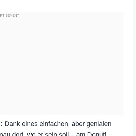
:
Dank eines einfachen, aber genialen
nau dort, wo er sein soll – am Donut!