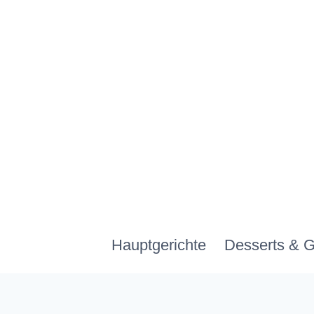
Zum
Inhalt
springen
Hauptgerichte
Desserts & 