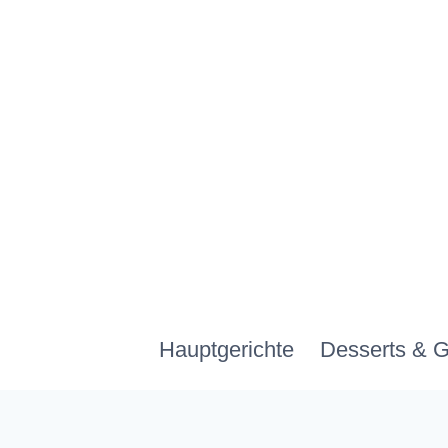
Zum
Inhalt
springen
Hauptgerichte
Desserts & 